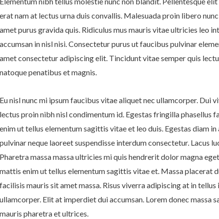
Elementum nibh tellus molestie nunc non blandit. Pellentesque eli
erat nam at lectus urna duis convallis. Malesuada proin libero nun
amet purus gravida quis. Ridiculus mus mauris vitae ultricies leo int
accumsan in nisl nisi. Consectetur purus ut faucibus pulvinar elem
amet consectetur adipiscing elit. Tincidunt vitae semper quis lectus
natoque penatibus et magnis.
Eu nisl nunc mi ipsum faucibus vitae aliquet nec ullamcorper. Dui v
lectus proin nibh nisl condimentum id. Egestas fringilla phasellus 
enim ut tellus elementum sagittis vitae et leo duis. Egestas diam i
pulvinar neque laoreet suspendisse interdum consectetur. Lacus l
Pharetra massa massa ultricies mi quis hendrerit dolor magna eget
mattis enim ut tellus elementum sagittis vitae et. Massa placerat du
facilisis mauris sit amet massa. Risus viverra adipiscing at in tel
ullamcorper. Elit at imperdiet dui accumsan. Lorem donec massa sa
mauris pharetra et ultrices.