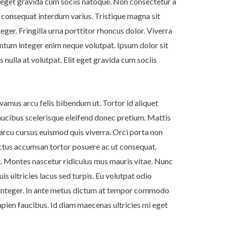
t eget gravida cum sociis natoque. Non consectetur a
c consequat interdum varius. Tristique magna sit
eger. Fringilla urna porttitor rhoncus dolor. Viverra
entum integer enim neque volutpat. Ipsum dolor sit
 nulla at volutpat. Elit eget gravida cum sociis
ivamus arcu felis bibendum ut. Tortor id aliquet
faucibus scelerisque eleifend donec pretium. Mattis
n arcu cursus euismod quis viverra. Orci porta non
uctus accumsan tortor posuere ac ut consequat.
. Montes nascetur ridiculus mus mauris vitae. Nunc
is ultricies lacus sed turpis. Eu volutpat odio
lus integer. In ante metus dictum at tempor commodo
pien faucibus. Id diam maecenas ultricies mi eget