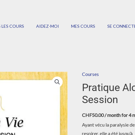
 LES COURS
AIDEZ-MOI
MES COURS
SE CONNECT
Courses
Pratique Al
Session
CHF
50.00
/ month for 4 
Ayant vécu la paralysie d
respirer, elle a été jusqu’à