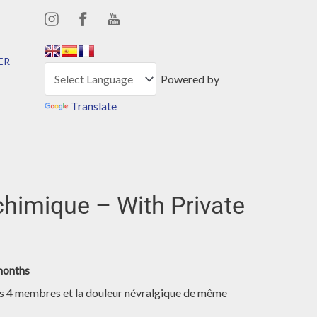
,,,,,,
,,,,,,
ER
Powered by
Translate
chimique – With Private
months
es 4 membres et la douleur névralgique de même